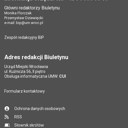
Data wytworzenia:
04.02.2011
Główni redaktorzy Biuletynu
Pole wymagane
Tytuł e-maila
*
Monika Florczak
Opublikował w BIP:
Bartłomiej Świerczewski
Przemysław Dziewięcki
Data opublikowania:
04.02.2011 08:51
e-mail:
bip@um.wroc.pl
Pole wymagane
Adres e-mail znajomego
*
Liczba wyświetleń:
378
Zespół redakcyjny BIP
Pytanie antyspamowe
Podaj słownie
Pole wymagane
wynik działania: 2 plus 8
*
Adres redakcji Biuletynu
Urząd Miejski Wrocławia
*
ul. Kuźnicza 56, II piętro
Pole wymagane
Obsługa informatyczna UMW:
CUI
Formularz kontaktowy
Ochrona danych osobowych
RSS
Słownik skrótów