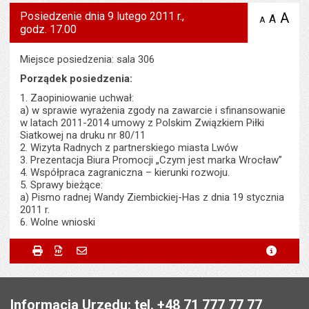
Posiedzenie dnia 9 lutego 2011 r.,
A
po
A
domyś
A
zmniejsz
godz. 17.00
tekst na
wielk
te
stronie
tekstu
s
stron
Miejsce posiedzenia: sala 306
Porządek posiedzenia:
1. Zaopiniowanie uchwał:
a) w sprawie wyrażenia zgody na zawarcie i sfinansowanie
w latach 2011-2014 umowy z Polskim Związkiem Piłki
Siatkowej na druku nr 80/11
2. Wizyta Radnych z partnerskiego miasta Lwów
3. Prezentacja Biura Promocji „Czym jest marka Wrocław”
4. Współpraca zagraniczna – kierunki rozwoju.
5. Sprawy bieżące:
a) Pismo radnej Wandy Ziembickiej-Has z dnia 19 stycznia
2011 r.
6. Wolne wnioski
Metryczka
Powiadom znajomego
Podmiot udostępniający:
Urząd Miejski Wrocławia
Drukuj
Zapisz do PDF
Powiadom znajomego
metryc
Powiadom znajomego
Pole wymagane
Twoje imię i nazwisko
*
Wytworzył:
Bartłomiej Świerczewski
Stopka
Odpowiedzialny za treść:
Bartłomiej Świerczewski
Pole wymagane
Twój adres e-mail
*
Informacja Urzędu: tel. +48 71 777 77 77