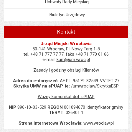
Uchwały Rady Miejskiej
Biuletyn Urzędowy
Kontakt
Urząd Miejski Wrocławia
50-141 Wrocław, Pl. Nowy Targ 1-8
tel. +48 71 777 77 77, faks +48 71 770 61 66
e-mail:
kum@um.wroc.pl
Zasady i godziny obsługi Klientów
Adres do e-doręczeń:
AE:PL-95179-82549-VVTFT-27
Skrytka UMW na ePUAP-ie:
/umwroclaw/SkrytkaESP
Ważny komunikat dot. ePUAP
NIP
896-10-03-529
REGON
001094670 Identyfikator gminy
TERYT:
026401 1
Strona internetowa Wrocławia
:
www.wroclaw.pl