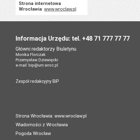
Strona internetowa
Wrocławia
:
www.wroclaw.pl
Stopka
Informacja Urzędu: tel. +48 71 777 77 77
Główni redaktorzy Biuletynu
Monika Florczak
Przemysław Dziewięcki
e-mail:
bip@um.wroc.pl
Zespół redakcyjny BIP
Strona Wrocławia: www.wroclaw.pl
Wiadomości z Wrocławia
Pogoda Wrocław