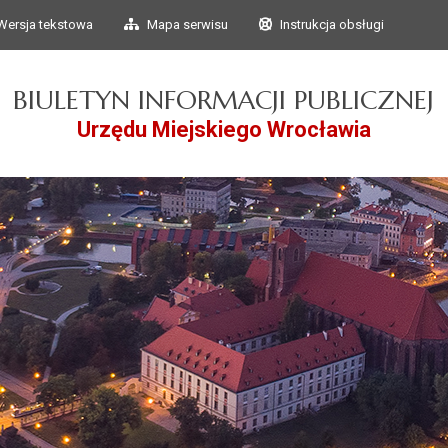
Przejdź do głównego
Przejdź do treści
Wersja tekstowa
Mapa serwisu
Instrukcja obsługi
menu
BIULETYN INFORMACJI PUBLICZNEJ
Urzędu Miejskiego Wrocławia