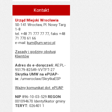
Kontakt
Urząd Miejski Wrocławia
50-141 Wrocław, Pl. Nowy Targ
1-8
tel. +48 71 777 77 77, faks +48
71 770 61 66
e-mail:
kum@um.wroc.pl
Zasady i godziny obsługi
Klientów
Adres do e-doręczeń:
AE:PL-
95179-82549-VVTFT-27
Skrytka UMW na ePUAP-
ie:
/umwroclaw/SkrytkaESP
Ważny komunikat dot. ePUAP
NIP
896-10-03-529
REGON
001094670 Identyfikator gminy
TERYT:
026401 1