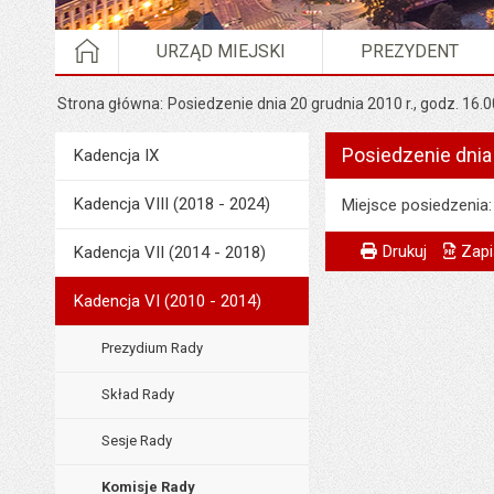
STRONA GŁÓWNA
URZĄD MIEJSKI
PREZYDENT
Strona główna
Posiedzenie dnia 20 grudnia 2010 r., godz. 16.
Posiedzenie dnia 
Menu
Kadencja IX
Rada Miejska
Kadencja VIII (2018 - 2024)
Miejsce posiedzenia:
Metryczka
Powiadom znajome
Podmiot udostępni
Drukuj
Zapi
Kadencja VII (2014 - 2018)
Wytworzył:
Kadencja VI (2010 - 2014)
Odpowiedzialny za 
Prezydium Rady
Data wytworzenia:
Skład Rady
Opublikował w BIP
Data opublikowani
Sesje Rady
Liczba wyświetleń:
Komisje Rady