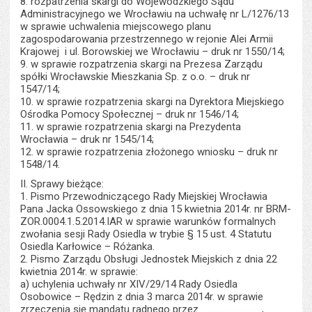
8. rozpatrzenia skargi do Wojewódzkiego Sądu
Administracyjnego we Wrocławiu na uchwałę nr L/1276/13
w sprawie uchwalenia miejscowego planu
zagospodarowania przestrzennego w rejonie Alei Armii
Krajowej i ul. Borowskiej we Wrocławiu – druk nr 1550/14;
9. w sprawie rozpatrzenia skargi na Prezesa Zarządu
spółki Wrocławskie Mieszkania Sp. z o.o. – druk nr
1547/14;
10. w sprawie rozpatrzenia skargi na Dyrektora Miejskiego
Ośrodka Pomocy Społecznej – druk nr 1546/14;
11. w sprawie rozpatrzenia skargi na Prezydenta
Wrocławia – druk nr 1545/14;
12. w sprawie rozpatrzenia złożonego wniosku – druk nr
1548/14.
II. Sprawy bieżące:
1. Pismo Przewodniczącego Rady Miejskiej Wrocławia
Pana Jacka Ossowskiego z dnia 15 kwietnia 2014r. nr BRM-
ZOR.0004.1.5.2014.IAR w sprawie warunków formalnych
zwołania sesji Rady Osiedla w trybie § 15 ust. 4 Statutu
Osiedla Karłowice – Różanka.
2. Pismo Zarządu Obsługi Jednostek Miejskich z dnia 22
kwietnia 2014r. w sprawie:
a) uchylenia uchwały nr XIV/29/14 Rady Osiedla
Osobowice – Rędzin z dnia 3 marca 2014r. w sprawie
zrzeczenia się mandatu radnego przez .............................,