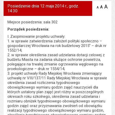
Posiedzenie dnia 12 maja 2014 r., godz.
A
po
A
domyś
A
zmniejsz
14:30
tekst na
wielk
te
stronie
tekstu
s
stron
Miejsce posiedzenia: sala 302
Porządek posiedzenia:
I. Zaopiniowanie projektu uchwały:
1. w sprawie zatwierdzenia założeń polityki społeczno –
gospodarczej Wrocławia na rok budżetowy 2015” – druk nr
1552/14;
2. w sprawie określenia zasad udzielania dotacji celowej z
budżetu Miasta na zadania służące ochronie powietrza,
polegające na trwałej zmianie ogrzewania węglowego na
proekologiczne – druk nr 1554/14;
3. projekt uchwały Rady Miejskiej Wrocławia zmieniający
uchwałę nr VIII/137/11 Rady Miejskiej Wrocławia w sprawie
określenia zasad rozliczenia tygodniowego
obowiązkowego wymiaru godzin zajęć nauczycieli dla
których ustalony plan zajęć jest różny w poszczególnych
okresach roku szkolnego, określenia zasad udzielania i
rozmiaru obniżek tygodniowego obowiązkowego wymiaru
godzin zajęć oraz przyznawania zwolnień od obowiązku
realizacji tygodniowego obowiązkowego wymiaru godzin,