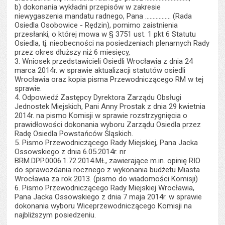
b) dokonania wykładni przepisów w zakresie
niewygaszenia mandatu radnego, Pana ................. (Rada
Osiedla Osobowice - Rędzin), pomimo zaistnienia
przesłanki, o której mowa w § 3751 ust. 1 pkt 6 Statutu
Osiedla, tj. nieobecności na posiedzeniach plenarnych Rady
przez okres dłuższy niż 6 miesięcy,
3. Wniosek przedstawicieli Osiedli Wrocławia z dnia 24
marca 2014r. w sprawie aktualizacji statutów osiedli
Wrocławia oraz kopia pisma Przewodniczącego RM w tej
sprawie.
4. Odpowiedź Zastępcy Dyrektora Zarządu Obsługi
Jednostek Miejskich, Pani Anny Prostak z dnia 29 kwietnia
2014r. na pismo Komisji w sprawie rozstrzygnięcia o
prawidłowości dokonania wyboru Zarządu Osiedla przez
Radę Osiedla Powstańców Śląskich.
5. Pismo Przewodniczącego Rady Miejskiej, Pana Jacka
Ossowskiego z dnia 6.05.2014r. nr
BRM.DPP.0006.1.72.2014.MŁ, zawierające m.in. opinię RIO
do sprawozdania rocznego z wykonania budżetu Miasta
Wrocławia za rok 2013. (pismo do wiadomości Komisji)
6. Pismo Przewodniczącego Rady Miejskiej Wrocławia,
Pana Jacka Ossowskiego z dnia 7 maja 2014r. w sprawie
dokonania wyboru Wiceprzewodniczącego Komisji na
najbliższym posiedzeniu.