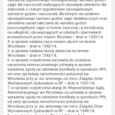
określenia tygodniowego obowiązkowego wymiaru godzin
zajęć dla nauczycieli realizujących obowiązki określone dla
stanowisk o różnym tygodniowym obowiązkowym
wymiarze godzin i nauczycieli, dla których nie ustalono
obowiązkowego wymiaru godzin zajęć dydaktycznych oraz
określenia zasad naliczania do wymiaru godzin
poszczególnych zajęć w formie zaocznej i w kształceniu
na odległość, obowiązujących w szkołach i placówkach
prowadzonych przez miasto Wrocław – druk nr 1553/14;
4. w sprawie nadania nazw nowym ulicom na terenie
Wrocławia – druk nr 1542/14;
5. w sprawie nadania nazwy skwerowi na terenie
Wrocławia – druk nr 1543/14;
6. w sprawie rozpatrzenia wezwania do usunięcia
naruszenia interesu prawnego uchwałą w sprawie
wyrażenia zgody na udzielenie bonifikaty w wysokości 99%
od ceny sprzedaży nieruchomości położonej we
Wrocławiu przy ul. św. antoniego na rzecz Związku Gmin
Wyznaniowych Żydowskich w RP – druk nr 1551/14;
7. w sprawie rozpatrzenia skargi do Wojewódzkiego Sądu
Administracyjnego we Wrocławiu na uchwałę w sprawie
wyrażenia zgody na udzielenie bonifikaty w wysokości 99%
od ceny sprzedaży nieruchomości położonej we
Wrocławiu przy ul. św. antoniego na rzecz Związku Gmin
Wyznaniowych Żydowskich w RP – druk nr 1549/14;