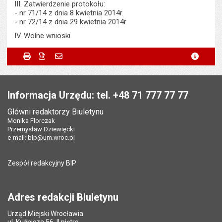
III. Zatwierdzenie protokołu:
- nr 71/14 z dnia 8 kwietnia 2014r.
- nr 72/14 z dnia 29 kwietnia 2014r.
IV. Wolne wnioski.
Metryczka
Powiadom znajomego
Podmiot udostępniający:
Urząd Miejski Wrocławia
Drukuj
Zapisz do PDF
Powiadom znajomego
metryc
Powiadom znajomego
Pole wymagane
Twoje imię i nazwisko
*
Wytworzył:
Łukasz Wyszkowski
Stopka
Odpowiedzialny za treść:
Bartłomiej Świerczewski
Pole wymagane
Twój adres e-mail
*
Informacja Urzędu: tel. +48 71 777 77 77
Data wytworzenia:
09.05.2014
Główni redaktorzy Biuletynu
Pole wymagane
Tytuł e-maila
*
Monika Florczak
Opublikował w BIP:
Bartłomiej Świerczewski
Przemysław Dziewięcki
Data opublikowania:
09.05.2014 15:29
e-mail:
bip@um.wroc.pl
Pole wymagane
Adres e-mail znajomego
*
Liczba wyświetleń:
383
Zespół redakcyjny BIP
Pytanie antyspamowe
Podaj słownie
Pole wymagane
wynik działania: 2 razy 3
*
Adres redakcji Biuletynu
Urząd Miejski Wrocławia
*