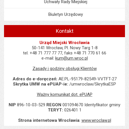
Uchwały Rady Miejskiej
Biuletyn Urzędowy
Kontakt
Urząd Miejski Wrocławia
50-141 Wrocław, Pl. Nowy Targ 1-8
tel. +48 71 777 77 77, faks +48 71 770 61 66
e-mail:
kum@um.wroc.pl
Zasady i godziny obsługi Klientów
Adres do e-doręczeń:
AE:PL-95179-82549-VVTFT-27
Skrytka UMW na ePUAP-ie:
/umwroclaw/SkrytkaESP
Ważny komunikat dot. ePUAP
NIP
896-10-03-529
REGON
001094670 Identyfikator gminy
TERYT:
026401 1
Strona internetowa Wrocławia
:
www.wroclaw.pl