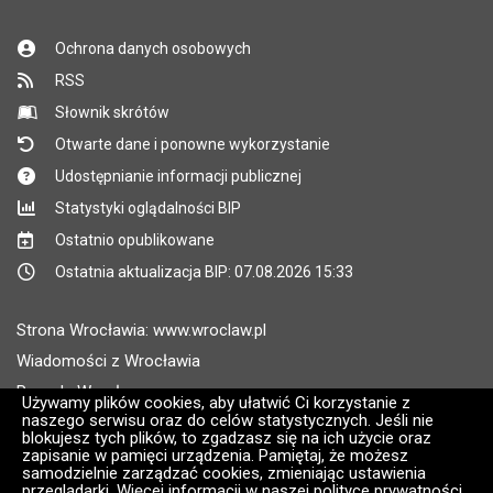
Ochrona danych osobowych
RSS
Słownik skrótów
Otwarte dane i ponowne wykorzystanie
Udostępnianie informacji publicznej
Statystyki oglądalności BIP
Ostatnio opublikowane
Ostatnia aktualizacja BIP: 07.08.2026 15:33
Strona Wrocławia: www.wroclaw.pl
Wiadomości z Wrocławia
Pogoda Wrocław
Używamy plików cookies, aby ułatwić Ci korzystanie z
naszego serwisu oraz do celów statystycznych. Jeśli nie
Rozkłady jazdy MPK Wrocław
blokujesz tych plików, to zgadzasz się na ich użycie oraz
Administratorem wroclaw.pl jest: ARAW
zapisanie w pamięci urządzenia. Pamiętaj, że możesz
samodzielnie zarządzać cookies, zmieniając ustawienia
przeglądarki. Więcej informacji w naszej polityce prywatności.