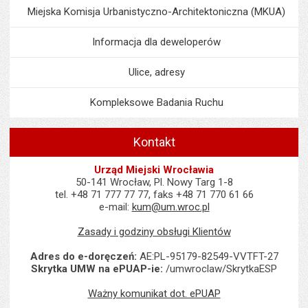
Miejska Komisja Urbanistyczno-Architektoniczna (MKUA)
Informacja dla deweloperów
Ulice, adresy
Kompleksowe Badania Ruchu
Kontakt
Urząd Miejski Wrocławia
50-141 Wrocław, Pl. Nowy Targ 1-8
tel. +48 71 777 77 77, faks +48 71 770 61 66
e-mail:
kum@um.wroc.pl
Zasady i godziny obsługi Klientów
Adres do e-doręczeń:
AE:PL-95179-82549-VVTFT-27
Skrytka UMW na ePUAP-ie:
/umwroclaw/SkrytkaESP
Ważny komunikat dot. ePUAP