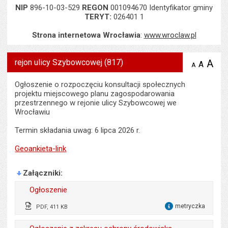
NIP
896-10-03-529
REGON
001094670 Identyfikator gminy
TERYT:
026401 1
Strona internetowa Wrocławia
:
www.wroclaw.pl
rejon ulicy Szybowcowej (817)
A
po
A
domyś
A
zmniejsz
tekst na
wielk
te
stronie
tekstu
Ogłoszenie o rozpoczęciu konsultacji społecznych
s
stron
projektu miejscowego planu zagospodarowania
przestrzennego w rejonie ulicy Szybowcowej we
Wrocławiu
Termin składania uwag: 6 lipca 2026 r.
Geoankieta-link
Załączniki
Ogłoszenie
metryczka
PDF, 411 KB
dla 
Wytworzył:
Jacek Barski