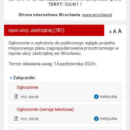
TERYT:
026401 1
Strona internetowa Wrocławia
:
www.wroclaw.pl
rejon ulicy Jastrzębiej (781)
A
po
A
domyś
A
zmniejsz
tekst na
wielk
te
stronie
tekstu
Ogłoszenie o wyłożeniu do publicznego wglądu projektu
s
stron
miejscowego planu zagospodarowania przestrzennego w
rejonie ulicy Jastrzębiej we Wrocławiu
Termin składania uwag: 14 października 2024 r.
Załączniki
Ogłoszenie
metryczka
PDF, 466 KB
dla 
Wytworzył:
Michał Młyńczak
Ogłoszenie (wersja tekstowa)
Data wytworzenia:
02.09.2024
metryczka
PDF, 200 KB
dla 
Opublikował w BIP:
Marlena Staniek
Wytworzył:
Michał Młyńczak