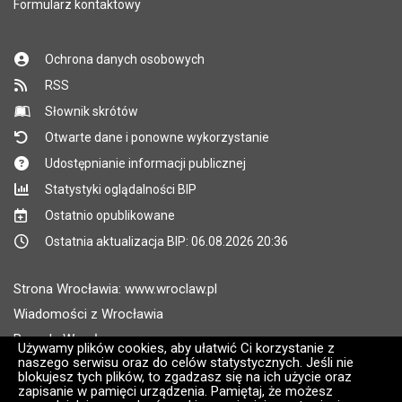
Formularz kontaktowy
Ochrona danych osobowych
RSS
Słownik skrótów
Otwarte dane i ponowne wykorzystanie
Udostępnianie informacji publicznej
Statystyki oglądalności BIP
Ostatnio opublikowane
Ostatnia aktualizacja BIP: 06.08.2026 20:36
Strona Wrocławia: www.wroclaw.pl
Wiadomości z Wrocławia
Pogoda Wrocław
Używamy plików cookies, aby ułatwić Ci korzystanie z
naszego serwisu oraz do celów statystycznych. Jeśli nie
Rozkłady jazdy MPK Wrocław
blokujesz tych plików, to zgadzasz się na ich użycie oraz
Administratorem wroclaw.pl jest: ARAW
zapisanie w pamięci urządzenia. Pamiętaj, że możesz