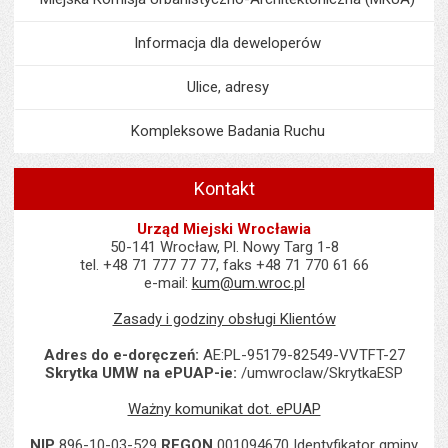
Informacja dla deweloperów
Ulice, adresy
Kompleksowe Badania Ruchu
Kontakt
Urząd Miejski Wrocławia
50-141 Wrocław, Pl. Nowy Targ 1-8
tel. +48 71 777 77 77, faks +48 71 770 61 66
e-mail:
kum@um.wroc.pl
Zasady i godziny obsługi Klientów
Adres do e-doręczeń:
AE:PL-95179-82549-VVTFT-27
Skrytka UMW na ePUAP-ie:
/umwroclaw/SkrytkaESP
Ważny komunikat dot. ePUAP
NIP
896-10-03-529
REGON
001094670 Identyfikator gminy