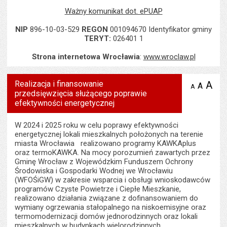
Ważny komunikat dot. ePUAP
NIP
896-10-03-529
REGON
001094670 Identyfikator gminy
TERYT:
026401 1
Strona internetowa Wrocławia
:
www.wroclaw.pl
Realizacja i finansowanie
A
po
A
domyś
A
zmniejsz
przedsięwzięcia służącego poprawie
tekst na
wielk
te
stronie
efektywności energetycznej
tekstu
s
stron
W 2024 i 2025 roku w celu poprawy efektywności
energetycznej lokali mieszkalnych położonych na terenie
miasta Wrocławia realizowano programy KAWKAplus
oraz termoKAWKA. Na mocy porozumień zawartych przez
Gminę Wrocław z Wojewódzkim Funduszem Ochrony
Środowiska i Gospodarki Wodnej we Wrocławiu
(WFOŚiGW) w zakresie wsparcia i obsługi wnioskodawców
programów Czyste Powietrze i Ciepłe Mieszkanie,
realizowano działania związane z dofinansowaniem do
wymiany ogrzewania stałopalnego na niskoemisyjne oraz
termomodernizacji domów jednorodzinnych oraz lokali
mieszkalnych w budynkach wielorodzinnych.