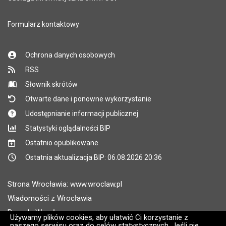
Formularz kontaktowy
Ochrona danych osobowych
RSS
Słownik skrótów
Otwarte dane i ponowne wykorzystanie
Udostępnianie informacji publicznej
Statystyki oglądalności BIP
Ostatnio opublikowane
Ostatnia aktualizacja BIP: 06.08.2026 20:36
Strona Wrocławia: www.wroclaw.pl
Wiadomości z Wrocławia
Pogoda Wrocław
Używamy plików cookies, aby ułatwić Ci korzystanie z
naszego serwisu oraz do celów statystycznych. Jeśli nie