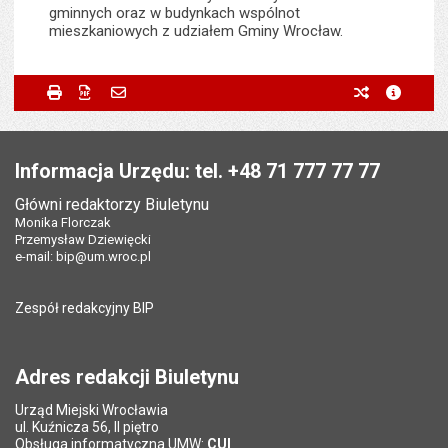
gminnych oraz w budynkach wspólnot
mieszkaniowych z udziałem Gminy Wrocław.
Metryczka
Powiadom znajomego
Odpowiedzialny za treść:
Małgorzata Brykarz
Drukuj
Zapisz do PDF
Powiadom znajomego
poprzednie w
metryc
Powiadom znajomego
Pole wymagane
Twoje imię i nazwisko
*
Data wytworzenia:
01.07.2026
Stopka
Opublikował w BIP:
Monika Florczak
Pole wymagane
Twój adres e-mail
*
Informacja Urzędu: tel. +48 71 777 77 77
Data opublikowania:
01.07.2026 15:24
Główni redaktorzy Biuletynu
Pole wymagane
Tytuł e-maila
*
Monika Florczak
Ostatnio zaktualizował:
Monika Florczak
Przemysław Dziewięcki
Data ostatniej aktualizacji:
02.07.2026 07:24
e-mail:
bip@um.wroc.pl
Pole wymagane
Adres e-mail znajomego
*
Liczba wyświetleń:
87
Zespół redakcyjny BIP
Pytanie antyspamowe
Podaj słownie
Pole wymagane
wynik działania: 2 razy 3
*
Adres redakcji Biuletynu
Urząd Miejski Wrocławia
*
ul. Kuźnicza 56, II piętro
Pole wymagane
Obsługa informatyczna UMW:
CUI