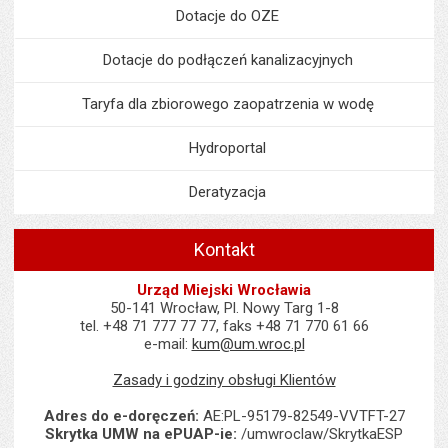
Dotacje do OZE
Dotacje do podłączeń kanalizacyjnych
Taryfa dla zbiorowego zaopatrzenia w wodę
Hydroportal
Deratyzacja
Kontakt
Urząd Miejski Wrocławia
50-141 Wrocław, Pl. Nowy Targ 1-8
tel. +48 71 777 77 77, faks +48 71 770 61 66
e-mail:
kum@um.wroc.pl
Zasady i godziny obsługi Klientów
Adres do e-doręczeń:
AE:PL-95179-82549-VVTFT-27
Skrytka UMW na ePUAP-ie:
/umwroclaw/SkrytkaESP