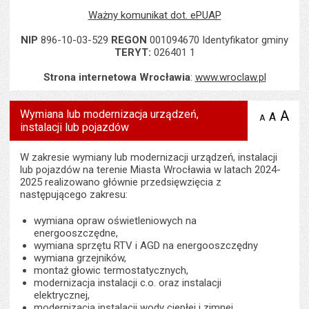
Ważny komunikat dot. ePUAP
NIP
896-10-03-529
REGON
001094670 Identyfikator gminy
TERYT:
026401 1
Strona internetowa Wrocławia
:
www.wroclaw.pl
Wymiana lub modernizacja urządzeń,
A
po
A
domyś
A
zmniejsz
instalacji lub pojazdów
tekst na
wielk
te
stronie
tekstu
s
stron
W zakresie wymiany lub modernizacji urządzeń, instalacji
lub pojazdów na terenie Miasta Wrocławia w latach 2024-
2025 realizowano głównie przedsięwzięcia z
następującego zakresu:
wymiana opraw oświetleniowych na
energooszczędne,
wymiana sprzętu RTV i AGD na energooszczędny
wymiana grzejników,
montaż głowic termostatycznych,
modernizacja instalacji c.o. oraz instalacji
elektrycznej,
modernizacja instalacji wody ciepłej i zimnej,