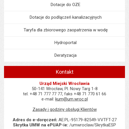
Dotacje do OZE
Dotacje do podłączeń kanalizacyjnych
Taryfa dla zbiorowego zaopatrzenia w wodę
Hydroportal
Deratyzacja
Kontakt
Urząd Miejski Wrocławia
50-141 Wrocław, Pl. Nowy Targ 1-8
tel. +48 71 777 77 77, faks +48 71 770 61 66
e-mail:
kum@um.wroc.pl
Zasady i godziny obsługi Klientów
Adres do e-doręczeń:
AE:PL-95179-82549-VVTFT-27
Skrytka UMW na ePUAP-ie:
/umwroclaw/SkrytkaESP