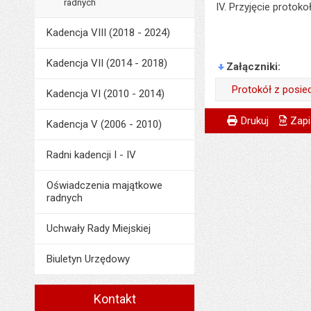
radnych
Przyjęcie protoko
Kadencja VIII (2018 - 2024)
Kadencja VII (2014 - 2018)
Załączniki
Protokół z posie
Kadencja VI (2010 - 2014)
Wytworzył:
Metryczka
Powiadom znajome
Wytworzył:
Drukuj
Zapi
Kadencja V (2006 - 2010)
Data wytworzenia:
Odpowiedzialny za 
Radni kadencji I - IV
Opublikował w BIP
Data wytworzenia:
Data opublikowani
Oświadczenia majątkowe
Opublikował w BIP
radnych
Liczba pobrań:
Data opublikowani
Uchwały Rady Miejskiej
Ostatnio zaktualiz
Data ostatniej aktua
Biuletyn Urzędowy
Liczba wyświetleń:
Kontakt