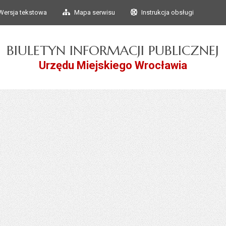
Przejdź do głównego
Przejdź do treści
Wersja tekstowa
Mapa serwisu
Instrukcja obsługi
menu
BIULETYN INFORMACJI PUBLICZNEJ
Urzędu Miejskiego Wrocławia