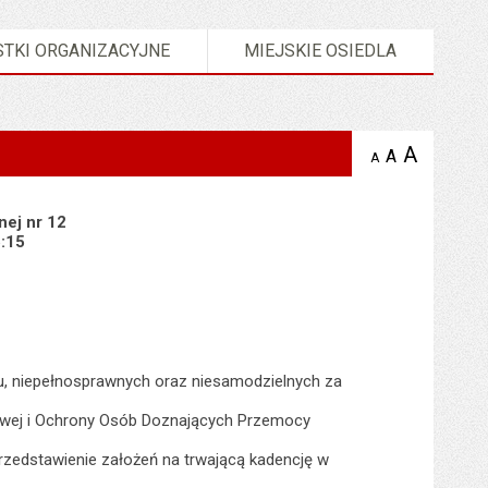
TKI ORGANIZACYJNE
MIEJSKIE OSIEDLA
A
powię
A
domyślna
A
zmniejsz
tekst na
wielkość
tekst 
stronie
tekstu na
stron
stronie
nej nr 12
6:15
u, niepełnosprawnych oraz niesamodzielnych za
owej i Ochrony Osób Doznających Przemocy
przedstawienie założeń na trwającą kadencję w