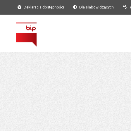
Deklaracja dostępności
Dla słabowidzących