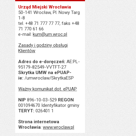
Urząd Miejski Wrocławia
50-141 Wrocław, Pl. Nowy Targ
1-8
tel. +48 71 777 77 77, faks +48
71 770 61 66
e-mail:
kum@um.wroc.pl
Zasady i godziny obsługi
Klientów
Adres do e-doręczeń:
AE:PL-
95179-82549-VVTFT-27
Skrytka UMW na ePUAP-
ie:
/umwroclaw/SkrytkaESP
Ważny komunikat dot. ePUAP
NIP
896-10-03-529
REGON
001094670 Identyfikator gminy
TERYT:
026401 1
Strona internetowa
Wrocławia
:
www.wroclaw.pl