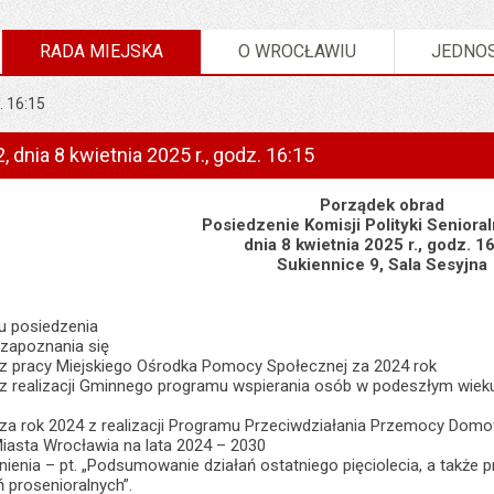
RADA MIEJSKA
O WROCŁAWIU
JEDNOS
. 16:15
, dnia 8 kwietnia 2025 r., godz. 16:15
Porządek obrad
Posiedzenie Komisji Polityki Senioral
dnia 8 kwietnia 2025 r., godz. 1
Sukiennice 9, Sala Sesyjna
u posiedzenia
zapoznania się
z pracy Miejskiego Ośrodka Pomocy Społecznej za 2024 rok
z realizacji Gminnego programu wspierania osób w podeszłym wiek
za rok 2024 z realizacji Programu Przeciwdziałania Przemocy Dom
iasta Wrocławia na lata 2024 – 2030
enia – pt. „Podsumowanie działań ostatniego pięciolecia, a także 
ń prosenioralnych”.