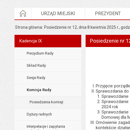
STRONA GŁÓWNA
URZĄD MIEJSKI
PREZYDENT
Strona główna
Posiedzenie nr 12, dnia 8 kwietnia 2025 r., godz
Posiedzenie nr 12
Menu
Kadencja IX
Rada Miejska
Prezydium Rady
Skład Rady
Sesje Rady
Przyjęcie porządk
Komisje Rady
Sprawozdania do 
Sprawozdanie 
Sprawozdanie 
Posiedzenia komisji
2024 rok
Sprawozdanie 
Dyżury radnych
Domowej dla M
Omówienie zagadni
Interpelacje i zapytania
kontekście działa