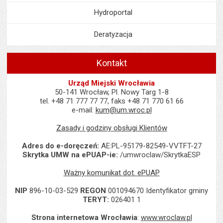
Hydroportal
Deratyzacja
Kontakt
Urząd Miejski Wrocławia
50-141 Wrocław, Pl. Nowy Targ 1-8
tel. +48 71 777 77 77, faks +48 71 770 61 66
e-mail:
kum@um.wroc.pl
Zasady i godziny obsługi Klientów
Adres do e-doręczeń:
AE:PL-95179-82549-VVTFT-27
Skrytka UMW na ePUAP-ie:
/umwroclaw/SkrytkaESP
Ważny komunikat dot. ePUAP
NIP
896-10-03-529
REGON
001094670 Identyfikator gminy
TERYT:
026401 1
Strona internetowa Wrocławia
:
www.wroclaw.pl