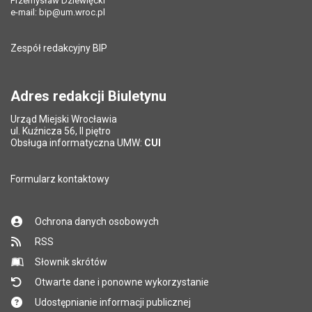
Przemysław Dziewięcki
Data ostatniej aktualizacji:
07.10.2025 09:50
e-mail:
bip@um.wroc.pl
Pole wymagane
Adres e-mail znajomego
*
Liczba wyświetleń:
182
Zespół redakcyjny BIP
Pytanie antyspamowe
Podaj słownie
Pole wymagane
wynik działania: 5 plus 7
*
Adres redakcji Biuletynu
Urząd Miejski Wrocławia
*
ul. Kuźnicza 56, II piętro
Pole wymagane
Obsługa informatyczna UMW:
CUI
Formularz kontaktowy
Ochrona danych osobowych
RSS
Słownik skrótów
Otwarte dane i ponowne wykorzystanie
Udostępnianie informacji publicznej