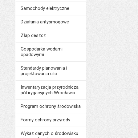
Data opublikowani
Data opublikowani
Samochody elektryczne
Ostatnio zaktualiz
Ostatnio zaktualiz
Działania antysmogowe
Data ostatniej aktua
Data ostatniej aktua
Liczba pobrań:
Złap deszcz
Liczba wyświetleń:
Gospodarka wodami
opadowymi
Standardy planowania i
projektowania ulic
Inwentaryzacja przyrodnicza
pól irygacyjnych Wrocławia
Program ochrony środowiska
Formy ochrony przyrody
Wykaz danych o środowisku