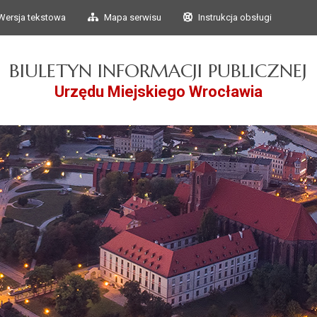
Przejdź do głównego
Przejdź do treści
Wersja tekstowa
Mapa serwisu
Instrukcja obsługi
menu
BIULETYN INFORMACJI PUBLICZNEJ
Urzędu Miejskiego Wrocławia