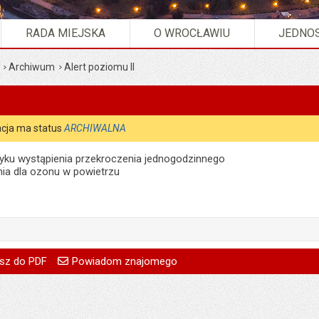
RADA MIEJSKA
O WROCŁAWIU
JEDNOS
Archiwum
Alert poziomu II
cja ma status
ARCHIWALNA
yku wystąpienia przekroczenia jednogodzinnego
ia dla ozonu w powietrzu
treść:
Bartłomiej Bajak
go
Powiadom znajomego
Pole wymagane
Twoje imię i nazwisko
treść:
Bartłomiej Bajak
sz do PDF
Powiadom znajomego
14.08.2025
Pole wymagane
Twój adres e-mail
14.08.2025
:
Monika Florczak
Pole wymagane
Tytuł e-maila
:
Monika Florczak