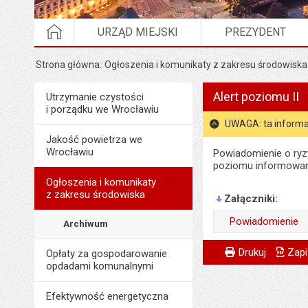
STRONA GŁÓWNA
URZĄD MIEJSKI
PREZYDENT
Strona główna
Ogłoszenia i komunikaty z zakresu środowiska
Alert poziomu II
Menu
Utrzymanie czystości
Środowisko i ekologia
i porządku we Wrocławiu
UWAGA: ta informa
Jakość powietrza we
Wrocławiu
Powiadomienie o ryz
poziomu informowan
Ogłoszenia i komunikaty
z zakresu środowiska
Załączniki
Powiadomienie
Archiwum
Odpowiedzialny za 
Metryczka
Powiadom znajome
Odpowiedzialny za 
Drukuj
Zapi
Opłaty za gospodarowanie
opdadami komunalnymi
Data wytworzenia:
Data wytworzenia:
Opublikował w BIP
Efektywność energetyczna
Opublikował w BIP