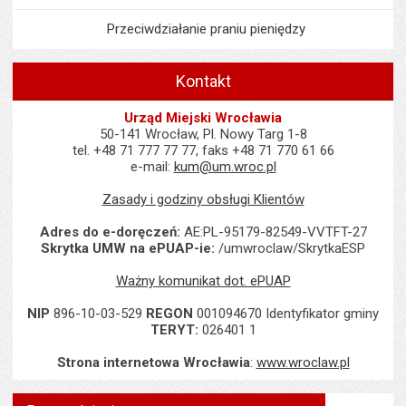
Przeciwdziałanie praniu pieniędzy
Kontakt
Urząd Miejski Wrocławia
50-141 Wrocław, Pl. Nowy Targ 1-8
tel. +48 71 777 77 77, faks +48 71 770 61 66
e-mail:
kum@um.wroc.pl
Zasady i godziny obsługi Klientów
Adres do e-doręczeń:
AE:PL-95179-82549-VVTFT-27
Skrytka UMW na ePUAP-ie:
/umwroclaw/SkrytkaESP
Ważny komunikat dot. ePUAP
NIP
896-10-03-529
REGON
001094670 Identyfikator gminy
TERYT:
026401 1
Strona internetowa Wrocławia
:
www.wroclaw.pl