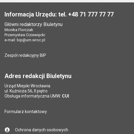
Data wytworzenia:
27.01.2023
Liczba pobrań:
171
Stopka
Opublikował w BIP:
Marta Kolibska
Opublikował w BIP:
Monika Florczak
Pole wymagane
Twój adres e-mail
*
Informacja Urzędu: tel. +48 71 777 77 77
Data opublikowania:
13.02.2023 11:59
Data opublikowania:
27.01.2023 08:37
Główni redaktorzy Biuletynu
Pole wymagane
Liczba pobrań:
Tytuł e-maila
*
157
Monika Florczak
Ostatnio zaktualizował:
Marta Kolibska
Przemysław Dziewięcki
Data ostatniej aktualizacji:
13.02.2023 11:59
e-mail:
bip@um.wroc.pl
Pole wymagane
Adres e-mail znajomego
*
Liczba wyświetleń:
963
Zespół redakcyjny BIP
Pytanie antyspamowe
Podaj słownie
Pole wymagane
wynik działania: 16 minus 9
*
Adres redakcji Biuletynu
Urząd Miejski Wrocławia
*
ul. Kuźnicza 56, II piętro
Pole wymagane
Obsługa informatyczna UMW:
CUI
Formularz kontaktowy
Ochrona danych osobowych