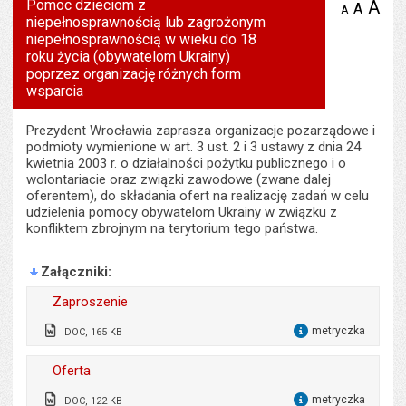
Pomoc dzieciom z
A
po
A
domyś
A
zmniejsz
niepełnosprawnością lub zagrożonym
tekst na
wielk
te
stronie
niepełnosprawnością w wieku do 18
tekstu
s
roku życia (obywatelom Ukrainy)
stron
poprzez organizację różnych form
wsparcia
Prezydent Wrocławia zaprasza organizacje pozarządowe i
podmioty wymienione w art. 3 ust. 2 i 3 ustawy z dnia 24
kwietnia 2003 r. o działalności pożytku publicznego i o
wolontariacie oraz związki zawodowe (zwane dalej
oferentem), do składania ofert na realizację zadań w celu
udzielenia pomocy obywatelom Ukrainy w związku z
konfliktem zbrojnym na terytorium tego państwa.
Załączniki
Zaproszenie
metryczka
DOC, 165 KB
dla 
Wytworzył:
Jacek Pluta
Oferta
Data wytworzenia:
27.01.2023
metryczka
DOC, 122 KB
dla 