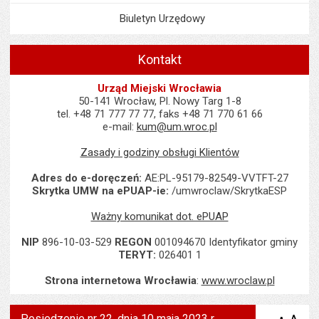
Biuletyn Urzędowy
Kontakt
Urząd Miejski Wrocławia
50-141 Wrocław, Pl. Nowy Targ 1-8
tel. +48 71 777 77 77, faks +48 71 770 61 66
e-mail:
kum@um.wroc.pl
Zasady i godziny obsługi Klientów
Adres do e-doręczeń:
AE:PL-95179-82549-VVTFT-27
Skrytka UMW na ePUAP-ie:
/umwroclaw/SkrytkaESP
Ważny komunikat dot. ePUAP
NIP
896-10-03-529
REGON
001094670 Identyfikator gminy
TERYT:
026401 1
Strona internetowa Wrocławia
:
www.wroclaw.pl
Posiedzenie nr 22, dnia 10 maja 2023 r.,