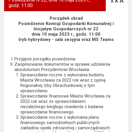
A
po
A
domyś
A
zmniejsz
godz. 11:00
tekst na
wielk
te
stronie
tekstu
s
stron
Porządek obrad
Posiedzenie Komisji Gospodarki Komunalnej i
Inicjatyw Gospodarczych nr 22
dnia 10 maja 2023 r., godz. 11:00
tryb hybrydowy - sala sesyjna oraz MS Teams
Przyjęcie porządku posiedzenia
Zaopiniowanie dokumentów w sprawie udzielenia
absolutorium Prezydentowi Wrocławia:
Sprawozdanie roczne z wykonania budżetu
Miasta Wrocławia za 2022 rok wraz z opinią
Regionalnej Izby Obrachunkowej o tym
sprawozdaniu
Sprawozdanie finansowe Miasta Wrocławia za
2022 rok wraz ze sprawozdaniem
niezależnego biegłego rewidenta z badania
sprawozdania finansowego
Sprawozdanie roczne z wykonania planu
finansowego samodzielnych publicznych
zakładów opieki zdrowotnej i samorządowych