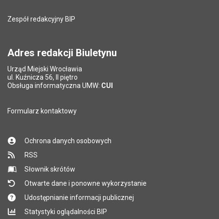
Liczba wyświetleń:
230
Zespół redakcyjny BIP
Pytanie antyspamowe
Podaj słownie
Pole wymagane
wynik działania: 2 razy 3
*
Adres redakcji Biuletynu
Urząd Miejski Wrocławia
*
ul. Kuźnicza 56, II piętro
Pole wymagane
Obsługa informatyczna UMW:
CUI
Formularz kontaktowy
Ochrona danych osobowych
RSS
Słownik skrótów
Otwarte dane i ponowne wykorzystanie
Udostępnianie informacji publicznej
Statystyki oglądalności BIP