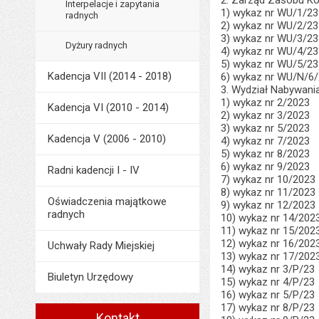
2. Zarząd Zasobu K
Interpelacje i zapytania
1) wykaz nr WU/1/23
radnych
2) wykaz nr WU/2/23
3) wykaz nr WU/3/23
Dyżury radnych
4) wykaz nr WU/4/23
5) wykaz nr WU/5/23
Kadencja VII (2014 - 2018)
6) wykaz nr WU/N/6
3. Wydział Nabywani
1) wykaz nr 2/2023
Kadencja VI (2010 - 2014)
2) wykaz nr 3/2023
3) wykaz nr 5/2023
Kadencja V (2006 - 2010)
4) wykaz nr 7/2023
5) wykaz nr 8/2023
6) wykaz nr 9/2023
Radni kadencji I - IV
7) wykaz nr 10/2023
8) wykaz nr 11/2023
Oświadczenia majątkowe
9) wykaz nr 12/2023
radnych
10) wykaz nr 14/202
11) wykaz nr 15/202
12) wykaz nr 16/202
Uchwały Rady Miejskiej
13) wykaz nr 17/202
14) wykaz nr 3/P/23
Biuletyn Urzędowy
15) wykaz nr 4/P/23
16) wykaz nr 5/P/23
17) wykaz nr 8/P/23
Kontakt