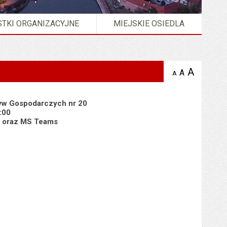
TKI ORGANIZACYJNE
MIEJSKIE OSIEDLA
A
powię
A
domyślna
A
zmniejsz
tekst na
wielkość
tekst 
stronie
tekstu na
stron
stronie
tyw Gospodarczych nr 20
:00
9) oraz MS Teams