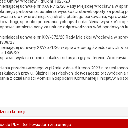
ść Gminy Wrocław - druk nr 1823/23
mieniającej uchwałę nr XXVI/712/20 Rady Miejskiej Wrocławia w spra
y płatnego parkowania, ustalenia wysokości stawek opłaty za post
kowania oraz w śródmiejskiej strefie płatnego parkowania, wprowad
ków drogi, sposobu pobierania tych opłat i określenia wysokości op
w sprawie ustalenia ceny za usługę odprowadzania wód opadowych l
mieniającej uchwałę nr XXV/672/20 Rady Miejskiej Wrocławia w spraw
 1838/23
zmieniającej uchwałę XXV/671/20 w sprawie usług świadczonych w 
nr 1839/23
sprawie wydania opinii o lokalizacji kasyna gry na terenie Wrocławia -
ienia przedstawionego w piśmie z dnia 6 lutego 2023 r. przesłaneg
ujących przy ul. Ślężnej i przyległych, dotyczącego przywrócenia r
dania z działalności Komisji Gospodarki Komunalnej i Inicjatyw Go
dzenia komisji
Mirosław Lach
go
Powiadom znajomego
Pole wymagane
Twoje imię i nazwisko
Mirosław Lach
sz do PDF
Powiadom znajomego