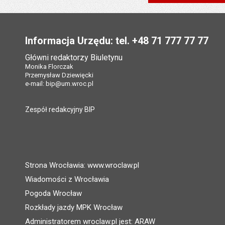
Data wytworzenia:
Data wytworzenia:
Stopka
Opublikował w BIP
Opublikował w BIP
Data opublikowani
Informacja Urzędu: tel. +48 71 777 77 77
Data opublikowani
Liczba pobrań:
Główni redaktorzy Biuletynu
Ostatnio zaktualiz
Monika Florczak
Przemysław Dziewięcki
Data ostatniej aktua
e-mail:
bip@um.wroc.pl
Liczba wyświetleń:
Zespół redakcyjny BIP
Strona Wrocławia: www.wroclaw.pl
Wiadomości z Wrocławia
Pogoda Wrocław
Rozkłady jazdy MPK Wrocław
Administratorem wroclaw.pl jest: ARAW