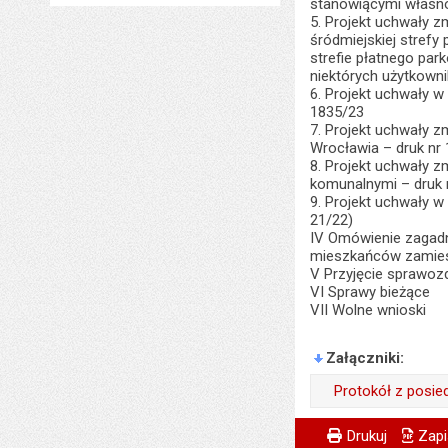
stanowiącymi własno
5. Projekt uchwały z
śródmiejskiej stref
strefie płatnego par
niektórych użytkowni
6. Projekt uchwały 
1835/23
7. Projekt uchwały z
Wrocławia – druk nr
8. Projekt uchwały 
komunalnymi – druk 
9. Projekt uchwały w 
21/22)
IV Omówienie zagadn
mieszkańców zamieszk
V Przyjęcie sprawoz
VI Sprawy bieżące
VII Wolne wnioski
Załączniki
Protokół z posie
Wytworzył:
Metryczka
Powiadom znajome
Wytworzył:
Drukuj
Zapi