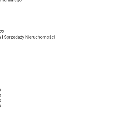
omunalnego
/23
a i Sprzedaży Nieruchomości
3
3
3
3