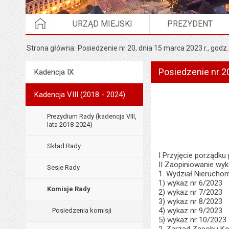
STRONA GŁÓWNA
URZĄD MIEJSKI
PREZYDENT
Strona główna
Posiedzenie nr 20, dnia 15 marca 2023 r., godz.
Posiedzenie nr 20
Menu
Kadencja IX
Rada Miejska
Kadencja VIII (2018 - 2024)
Prezydium Rady (kadencja VIII,
lata 2018-2024)
Skład Rady
I Przyjęcie porządku
II Zaopiniowanie w
Sesje Rady
1. Wydział Nieruch
1) wykaz nr 6/2023
Komisje Rady
2) wykaz nr 7/2023
3) wykaz nr 8/2023
4) wykaz nr 9/2023
Posiedzenia komisji
5) wykaz nr 10/2023