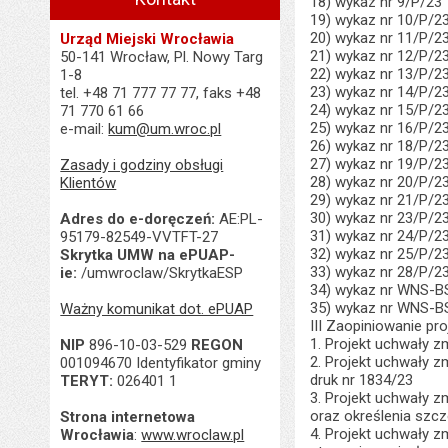
18) wykaz nr 9/P/23
19) wykaz nr 10/P/2
20) wykaz nr 11/P/2
Urząd Miejski Wrocławia
21) wykaz nr 12/P/2
50-141 Wrocław, Pl. Nowy Targ
22) wykaz nr 13/P/2
1-8
23) wykaz nr 14/P/2
tel. +48 71 777 77 77, faks +48
24) wykaz nr 15/P/2
71 770 61 66
25) wykaz nr 16/P/2
e-mail:
kum@um.wroc.pl
26) wykaz nr 18/P/2
27) wykaz nr 19/P/2
Zasady i godziny obsługi
28) wykaz nr 20/P/2
Klientów
29) wykaz nr 21/P/2
30) wykaz nr 23/P/2
Adres do e-doręczeń:
AE:PL-
31) wykaz nr 24/P/2
95179-82549-VVTFT-27
32) wykaz nr 25/P/2
Skrytka UMW na ePUAP-
33) wykaz nr 28/P/2
ie:
/umwroclaw/SkrytkaESP
34) wykaz nr WNS-BS
35) wykaz nr WNS-BS
Ważny komunikat dot. ePUAP
III Zaopiniowanie pr
1. Projekt uchwały z
NIP
896-10-03-529
REGON
2. Projekt uchwały z
001094670 Identyfikator gminy
druk nr 1834/23
TERYT:
026401 1
3. Projekt uchwały z
oraz określenia szcz
Strona internetowa
4. Projekt uchwały 
Wrocławia
:
www.wroclaw.pl