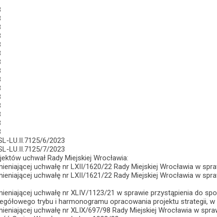
3
3
3
3
3
3
3
3
3
3
3
3
3
3
3
L-LU.II.7125/6/2023
L-LU.II.7125/7/2023
ojektów uchwał Rady Miejskiej Wrocławia:
mieniającej uchwałę nr LXII/1620/22 Rady Miejskiej Wrocławia w spr
mieniającej uchwałę nr LXII/1621/22 Rady Miejskiej Wrocławia w spraw
mieniającej uchwałę nr XLIV/1123/21 w sprawie przystąpienia do sp
egółowego trybu i harmonogramu opracowania projektu strategii, w t
zmieniającej uchwałę nr XLIX/697/98 Rady Miejskiej Wrocławia w s