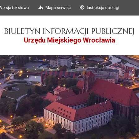
Przejdź do głównego
Przejdź do treści
Wersja tekstowa
Mapa serwisu
Instrukcja obsługi
menu
BIULETYN INFORMACJI PUBLICZNEJ
Urzędu Miejskiego Wrocławia