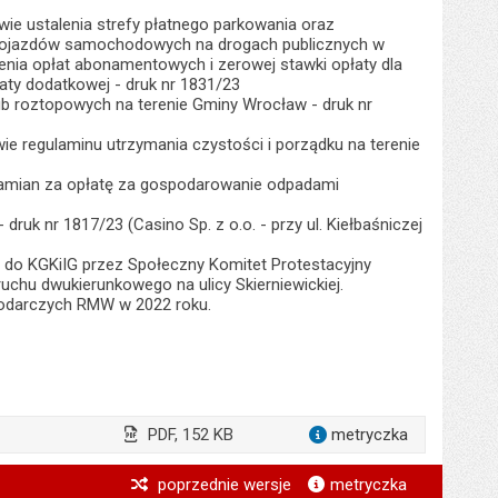
wie ustalenia strefy płatnego parkowania oraz
ój pojazdów samochodowych na drogach publicznych w
zenia opłat abonamentowych i zerowej stawki opłaty dla
łaty dodatkowej - druk nr 1831/23
ub roztopowych na terenie Gminy Wrocław - druk nr
ie regulaminu utrzymania czystości i porządku na terenie
zamian za opłatę za gospodarowanie odpadami
 druk nr 1817/23 (Casino Sp. z o.o. - przy ul. Kiełbaśniczej
o do KGKiIG przez Społeczny Komitet Protestacyjny
uchu dwukierunkowego na ulicy Skierniewickiej.
spodarczych RMW w 2022 roku.
PDF, 152 KB
metryczka
dla załącz
*
poprzednie wersje
metryczka