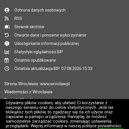
Ochrona danych osobowych
RSS
Słownik skrótów
Otwarte dane i ponowne wykorzystanie
Udostępnianie informacji publicznej
Statystyki oglądalności BIP
Ostatnio opublikowane
Ostatnia aktualizacja BIP: 07.08.2026 15:33
Strona Wrocławia: www.wroclaw.pl
Wiadomości z Wrocławia
Pogoda Wrocław
Używamy plików cookies, aby ułatwić Ci korzystanie z
naszego serwisu oraz do celów statystycznych. Jeśli nie
Rozkłady jazdy MPK Wrocław
blokujesz tych plików, to zgadzasz się na ich użycie oraz
Administratorem wroclaw.pl jest: ARAW
zapisanie w pamięci urządzenia. Pamiętaj, że możesz
samodzielnie zarządzać cookies, zmieniając ustawienia
przeglądarki. Więcej informacji w naszej polityce prywatności.
Wersja systemu: 2.8.30.09