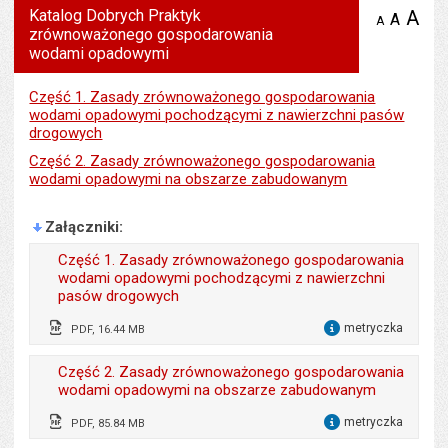
Katalog Dobrych Praktyk
A
po
A
domyś
A
zmniejsz
zrównoważonego gospodarowania
tekst na
wielk
te
stronie
wodami opadowymi
tekstu
s
stron
Część 1. Zasady zrównoważonego gospodarowania
wodami opadowymi pochodzącymi z nawierzchni pasów
drogowych
Część 2. Zasady zrównoważonego gospodarowania
wodami opadowymi na obszarze zabudowanym
Załączniki
Część 1. Zasady zrównoważonego gospodarowania
wodami opadowymi pochodzącymi z nawierzchni
pasów drogowych
metryczka
PDF, 16.44 MB
dla 
Odpowiedzialny za treść:
Małgorzata Brykarz
Część 2. Zasady zrównoważonego gospodarowania
wodami opadowymi na obszarze zabudowanym
Data wytworzenia:
03.01.2022
metryczka
PDF, 85.84 MB
Opublikował w BIP:
Marta Kolibska
dla 