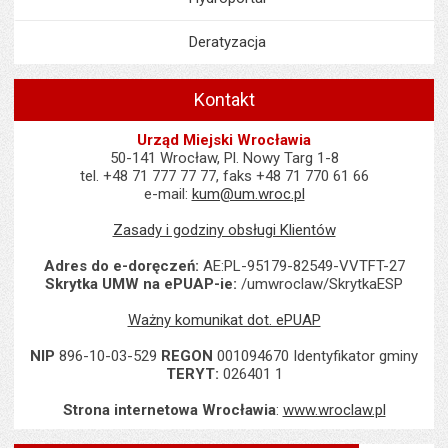
Deratyzacja
Kontakt
Urząd Miejski Wrocławia
50-141 Wrocław, Pl. Nowy Targ 1-8
tel. +48 71 777 77 77, faks +48 71 770 61 66
e-mail:
kum@um.wroc.pl
Zasady i godziny obsługi Klientów
Adres do e-doręczeń:
AE:PL-95179-82549-VVTFT-27
Skrytka UMW na ePUAP-ie:
/umwroclaw/SkrytkaESP
Ważny komunikat dot. ePUAP
NIP
896-10-03-529
REGON
001094670 Identyfikator gminy
TERYT:
026401 1
Strona internetowa Wrocławia
:
www.wroclaw.pl