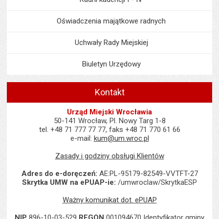
Oświadczenia majątkowe radnych
Uchwały Rady Miejskiej
Biuletyn Urzędowy
Kontakt
Urząd Miejski Wrocławia
50-141 Wrocław, Pl. Nowy Targ 1-8
tel. +48 71 777 77 77, faks +48 71 770 61 66
e-mail:
kum@um.wroc.pl
Zasady i godziny obsługi Klientów
Adres do e-doręczeń:
AE:PL-95179-82549-VVTFT-27
Skrytka UMW na ePUAP-ie:
/umwroclaw/SkrytkaESP
Ważny komunikat dot. ePUAP
NIP
896-10-03-529
REGON
001094670 Identyfikator gminy