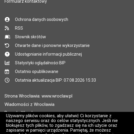
Formularz kontaktowy
Ochrona danych osobowych
RSS
Słownik skrótów
Otwarte dane i ponowne wykorzystanie
Udostępnianie informacji publicznej
Statystyki oglądalności BIP
Ostatnio opublikowane
Ostatnia aktualizacja BIP: 07.08.2026 15:33
Strona Wrocławia: www.wroclaw.pl
Wiadomości z Wrocławia
Pogoda Wrocław
Używamy plików cookies, aby ułatwić Ci korzystanie z
naszego serwisu oraz do celów statystycznych. Jeśli nie
Rozkłady jazdy MPK Wrocław
blokujesz tych plików, to zgadzasz się na ich użycie oraz
Administratorem wroclaw.pl jest: ARAW
zapisanie w pamięci urządzenia. Pamiętaj, że możesz