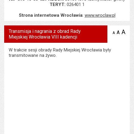
TERYT:
026401 1
Strona internetowa Wrocławia
:
www.wroclaw.pl
Transmisja i nagrania z obrad Rady
A
po
A
domyś
A
zmniejsz
Miejskiej Wrocławia VIII kadencji
tekst na
wielk
te
stronie
tekstu
s
stron
W trakcie sesji obrady Rady Miejskiej Wrocławia były
transmitowane na żywo.