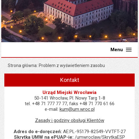
Menu
Strona główna
Problem z wyświetleniem zasobu
Kontakt
Urząd Miejski Wrocławia
50-141 Wrocław, Pl. Nowy Targ 1-8
tel. +48 71 777 77 77, faks +48 71 770 61 66
e-mail:
kum@um.wroc.pl
Zasady i godziny obsługi Klientów
Adres do e-doręczeń:
AE:PL-95179-82549-VVTFT-27
Skrytka UMW na ePUAP-ie:
/umwroclaw/SkrytkaESP