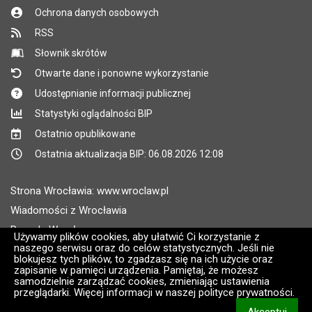
Ochrona danych osobowych
RSS
Słownik skrótów
Otwarte dane i ponowne wykorzystanie
Udostępnianie informacji publicznej
Statystyki oglądalności BIP
Ostatnio opublikowane
Ostatnia aktualizacja BIP: 06.08.2026 12:08
Strona Wrocławia: www.wroclaw.pl
Wiadomości z Wrocławia
Pogoda Wrocław
Używamy plików cookies, aby ułatwić Ci korzystanie z
naszego serwisu oraz do celów statystycznych. Jeśli nie
Rozkłady jazdy MPK Wrocław
blokujesz tych plików, to zgadzasz się na ich użycie oraz
Administratorem wroclaw.pl jest: ARAW
zapisanie w pamięci urządzenia. Pamiętaj, że możesz
samodzielnie zarządzać cookies, zmieniając ustawienia
przeglądarki. Więcej informacji w naszej polityce prywatności.
Wersja systemu: 2.8.30.09