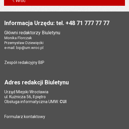
Wróć
Stopka
Informacja Urzędu: tel. +48 71 777 77 77
Główni redaktorzy Biuletynu
Monika Florczak
Przemysław Dziewięcki
e-mail:
bip@um.wroc.pl
Zespół redakcyjny BIP
Adres redakcji Biuletynu
Urząd Miejski Wrocławia
ul. Kuźnicza 56, II piętro
Obsługa informatyczna UMW:
CUI
Formularz kontaktowy