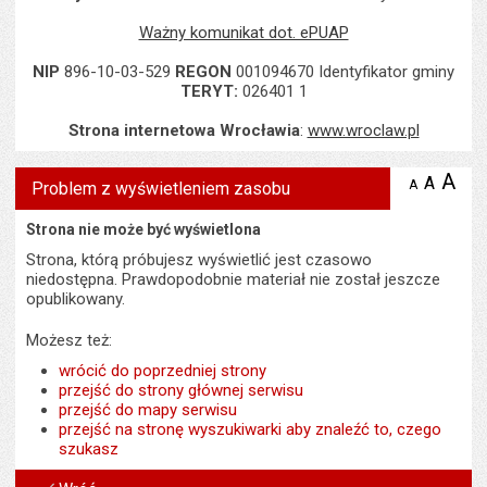
Ważny komunikat dot. ePUAP
NIP
896-10-03-529
REGON
001094670 Identyfikator gminy
TERYT:
026401 1
Strona internetowa Wrocławia
:
www.wroclaw.pl
A
po
A
domyś
A
zmniejsz
Problem z wyświetleniem zasobu
tekst na
wielk
te
stronie
tekstu
Strona nie może być wyświetlona
s
stron
Strona, którą próbujesz wyświetlić jest czasowo
niedostępna. Prawdopodobnie materiał nie został jeszcze
opublikowany.
Możesz też:
wrócić do poprzedniej strony
przejść do strony głównej serwisu
przejść do mapy serwisu
przejść na stronę wyszukiwarki aby znaleźć to, czego
szukasz